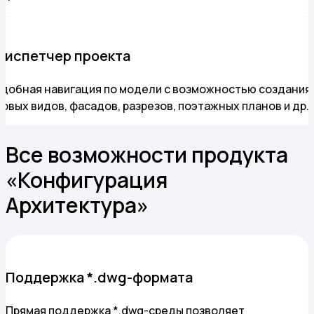
Диспетчер проекта
Удобная навигация по модели с возможностью создания
новых видов, фасадов, разрезов, поэтажных планов и др.
Все возможности продукта
«Конфигурация
Архитектура
»
Поддержка *.dwg-формата
Прямая поддержка *.dwg-среды позволяет