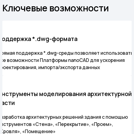
Ключевые возможности
Поддержка *.dwg-формата
Прямая поддержка *.dwg-среды позволяет использовать
все возможности Платформы nanoCAD для ускорения
проектирования, импорта/экспорта данных
Инструменты моделирования архитектурной
части
Разработка архитектурных решений здания с помощью
инструментов «Стена», «Перекрытие», «Проем»,
«Кровля», «Помещение»