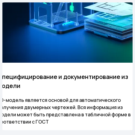
Специфицирование и документирование из
модели
3D-модель является основой для автоматического
получения двумерных чертежей. Вся информация из
модели может быть представлена в табличной форме в
соответствии с ГОСТ