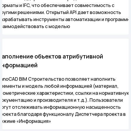
форматы и IFC, что обеспечивает совместимость с
другими решениями. Открытый API дает возможность
разрабатывать инструменты автоматизации и программн
взаимодействовать с моделью
Наполнение объектов атрибутивной
информацией
nanoCAD BIM Строительство позволяет наполнить
элементы и модель любой информацией (материал,
геометрические характеристики, ссылки на нормативную
документацию и производителя и т.д.). Пользователи
могут отслеживать информационную насыщенность
проекта благодаря функционалу Диспетчера проекта в
режиме «Информация»