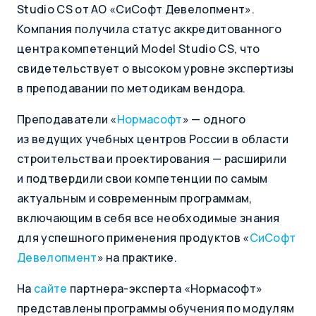
Studio CS от АО «СиСофт Девелопмент».
Компания получила статус аккредитованного
центра компетенций Model Studio CS, что
свидетельствует о высоком уровне экспертизы
в преподавании по методикам вендора.
Преподаватели «
Нормасофт
» — одного
из ведущих учебных центров России в области
строительства и проектирования — расширили
и подтвердили свои компетенции по самым
актуальным и современным программам,
включающим в себя все необходимые знания
для успешного применения продуктов «
СиСофт
Девелопмент
» на практике.
На
сайте
партнера-эксперта «Нормасофт»
представлены программы обучения по модулям